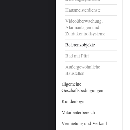
Hausmeisterdienste
Videoüberwachung,
Alarmanlagen und
Zutrittkontrollsysteme
Referenzobjekte
Bad mit Pfiff
Außergewöhnliche
Baustellen
allgemeine
Geschäftsbedingungen
Kundenlogin
Mitarbeiterbereich
Vermietung und Verkauf